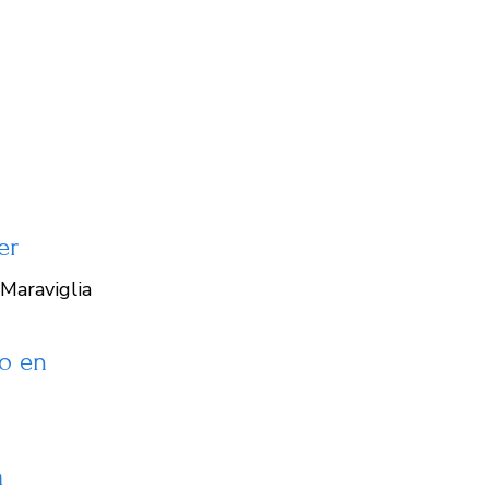
er
Maraviglia
o en
a