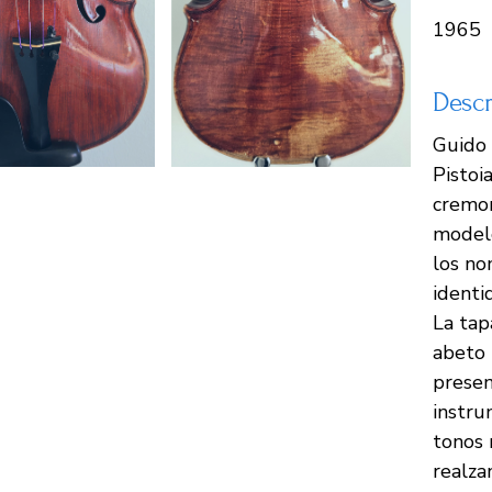
1965
Descr
Guido 
Pistoia
cremon
modelo
los no
identi
La tap
abeto 
presen
instru
tonos 
realza