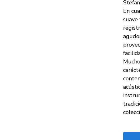
Stefan
En cua
suave 
regist
agudos
proyec
facilid
Muchos
caráct
conten
acústi
instru
tradic
colecci